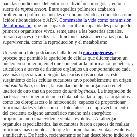
para las condiciones del entorno se dividían como gotas, en una
suerte de
reproducción
. Entre aquellos polímeros acabaron
proliferando polímeros lineales de ribonucleótidos, conocidos como
ácidos ribonucleicos o ARN.
Comenzaba la vida como transmisión
de información
, que fue capaz de codificar capacidades para que los
primeros organismos vivos, semejantes a las bacterias actuales,
fueran capaces de realizar las funciones básicas necesarias para la
supervivencia, como la reproducción y el metabolismo.
Un segundo hito podríamos hallarlo en la
eucariogénesis
, el
proceso que permitió la aparición de células que diferenciaron un
núcleo en su interior, en el que concentrar la información genética, y
articularon a través de distintos orgánulos un comportamiento cada
vez más especializado. Según las teorías más aceptadas, este
surgimiento de las células eucariotas tuvo probablemente un origen
endosimbiótico
, es decir, la asimilación de un organismo en el
interior de otro tras un proceso de
simbiogénesis
. La integración de
bacterias en el interior de una célula habría dado lugar a orgánulos
como los cloroplastos o la mitocondria, capaces de proporcionar
funcionalidades vitales como la fotosíntesis o el aprovechamiento
del creciente oxígeno atmosférico mucho más energético,
proporcionando una evidente ventaja evolutiva. Al albergar
orgánulos especializados, las eucariotas fueron capaces de realizar
funciones más complejas, lo que les brindaba una ventaja evolutiva
significativa. De hecho, recientemente se han descubierto indicios de