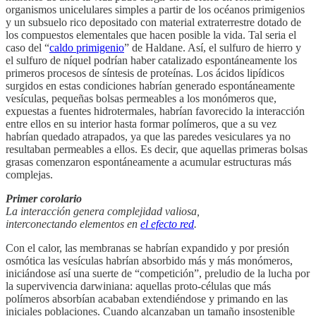
organismos unicelulares simples a partir de los océanos primigenios
y un subsuelo rico depositado con material extraterrestre dotado de
los compuestos elementales que hacen posible la vida. Tal seria el
caso del “
caldo primigenio
” de Haldane. Así, el sulfuro de hierro y
el sulfuro de níquel podrían haber catalizado espontáneamente los
primeros procesos de síntesis de proteínas. Los ácidos lipídicos
surgidos en estas condiciones habrían generado espontáneamente
vesículas, pequeñas bolsas permeables a los monómeros que,
expuestas a fuentes hidrotermales, habrían favorecido la interacción
entre ellos en su interior hasta formar polímeros, que a su vez
habrían quedado atrapados, ya que las paredes vesiculares ya no
resultaban permeables a ellos. Es decir, que aquellas primeras bolsas
grasas comenzaron espontáneamente a acumular estructuras más
complejas.
Primer corolario
La interacción genera complejidad valiosa,
interconectando elementos en
el efecto red
.
Con el calor, las membranas se habrían expandido y por presión
osmótica las vesículas habrían absorbido más y más monómeros,
iniciándose así una suerte de “competición”, preludio de la lucha por
la supervivencia darwiniana: aquellas proto-células que más
polímeros absorbían acababan extendiéndose y primando en las
iniciales poblaciones. Cuando alcanzaban un tamaño insostenible