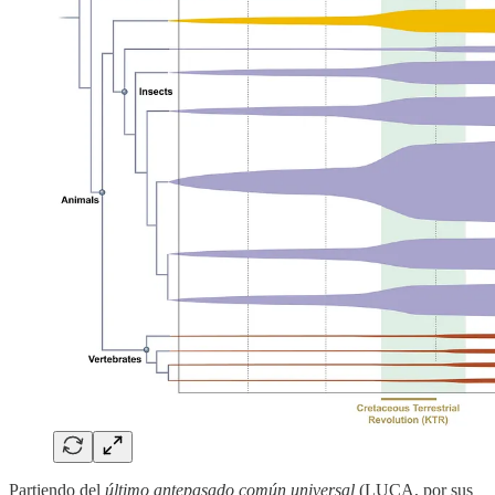
Partiendo del
último antepasado común universal
(LUCA, por sus