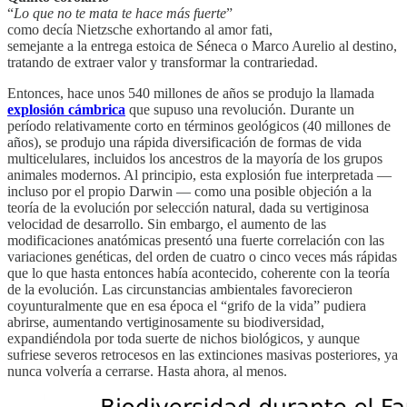
“
Lo que no te mata te hace más fuerte
”
como decía Nietzsche exhortando al amor fati,
semejante a la entrega estoica de Séneca o Marco Aurelio al destino,
tratando de extraer valor y transformar la contrariedad.
Entonces, hace unos 540 millones de años se produjo la llamada
explosión cámbrica
que supuso una revolución. Durante un
período relativamente corto en términos geológicos (40 millones de
años), se produjo una rápida diversificación de formas de vida
multicelulares, incluidos los ancestros de la mayoría de los grupos
animales modernos. Al principio, esta explosión fue interpretada —
incluso por el propio Darwin — como una posible objeción a la
teoría de la evolución por selección natural, dada su vertiginosa
velocidad de desarrollo. Sin embargo, el aumento de las
modificaciones anatómicas presentó una fuerte correlación con las
variaciones genéticas, del orden de cuatro o cinco veces más rápidas
que lo que hasta entonces había acontecido, coherente con la teoría
de la evolución. Las circunstancias ambientales favorecieron
coyunturalmente que en esa época el “grifo de la vida” pudiera
abrirse, aumentando vertiginosamente su biodiversidad,
expandiéndola por toda suerte de nichos biológicos, y aunque
sufriese severos retrocesos en las extinciones masivas posteriores, ya
nunca volvería a cerrarse. Hasta ahora, al menos.