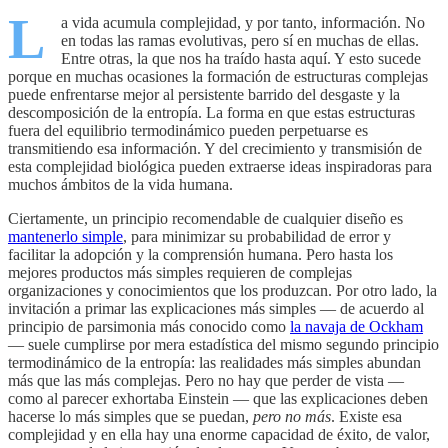
L
a vida acumula complejidad, y por tanto, información. No
en todas las ramas evolutivas, pero sí en muchas de ellas.
Entre otras, la que nos ha traído hasta aquí. Y esto sucede
porque en muchas ocasiones la formación de estructuras complejas
puede enfrentarse mejor al persistente barrido del desgaste y la
descomposición de la entropía. La forma en que estas estructuras
fuera del equilibrio termodinámico pueden perpetuarse es
transmitiendo esa información. Y del crecimiento y transmisión de
esta complejidad biológica pueden extraerse ideas inspiradoras para
muchos ámbitos de la vida humana.
Ciertamente, un principio recomendable de cualquier diseño es
mantenerlo simple
, para minimizar su probabilidad de error y
facilitar la adopción y la comprensión humana. Pero hasta los
mejores productos más simples requieren de complejas
organizaciones y conocimientos que los produzcan. Por otro lado, la
invitación a primar las explicaciones más simples — de acuerdo al
principio de parsimonia más conocido como
la navaja de Ockham
— suele cumplirse por mera estadística del mismo segundo principio
termodinámico de la entropía: las realidades más simples abundan
más que las más complejas. Pero no hay que perder de vista —
como al parecer exhortaba Einstein — que las explicaciones deben
hacerse lo más simples que se puedan,
pero no más
. Existe esa
complejidad y en ella hay una enorme capacidad de éxito, de valor,