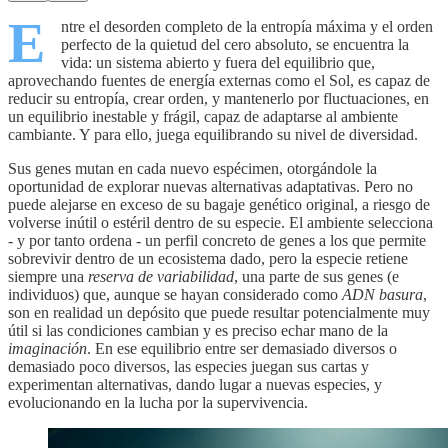
E
ntre el desorden completo de la entropía máxima y el orden
perfecto de la quietud del cero absoluto, se encuentra la
vida: un sistema abierto y fuera del equilibrio que,
aprovechando fuentes de energía externas como el Sol, es capaz de
reducir su entropía, crear orden, y mantenerlo por fluctuaciones, en
un equilibrio inestable y frágil, capaz de adaptarse al ambiente
cambiante. Y para ello, juega equilibrando su nivel de diversidad.
Sus genes mutan en cada nuevo espécimen, otorgándole la
oportunidad de explorar nuevas alternativas adaptativas. Pero no
puede alejarse en exceso de su bagaje genético original, a riesgo de
volverse inútil o estéril dentro de su especie. El ambiente selecciona
- y por tanto ordena - un perfil concreto de genes a los que permite
sobrevivir dentro de un ecosistema dado, pero la especie retiene
siempre una
reserva de variabilidad
, una parte de sus genes (e
individuos) que, aunque se hayan considerado como
ADN basura
,
son en realidad un depósito que puede resultar potencialmente muy
útil si las condiciones cambian y es preciso echar mano de la
imaginación
. En ese equilibrio entre ser demasiado diversos o
demasiado poco diversos, las especies juegan sus cartas y
experimentan alternativas, dando lugar a nuevas especies, y
evolucionando en la lucha por la supervivencia.