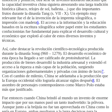
la capacidad inventiva china siguiera atesorando una larga tradición
histórica (ábaco, relojes de sol, ballesta…) que dio importantes
frutos durante la dinastía Tang (s. VII - X). Un ejemplo muy
relevante fue el de la invención de la imprenta xilográfica, o
impresión con madera
6
. El acceso a la información y la educación
basados en la escritura xilográfica sobre papel entre los estudiantes
confucionistas fue fundamental para explicar el desarrollo cultural y
económico que explotó al calor de estos diversos inventos y
técnicas.
Así, cabe destacar la revolución científico-tecnológica producida
durante la dinastía Song (960 – 1279). El desarrollo económico de
esta época ha llegado a ser calificado de
protoindustrial
. La
producción de bienes desarrolló la industria artesanal y extendió el
acceso a la riqueza a más capas de la población, surgiendo
organizaciones gubernamentales y privadas con ánimo de lucro
7
.
Con el cambio de milenio, China se adelantaba a la producción que
la Europa occidental sólo lograría alcanzar siglos después
8
. El
asombro de personajes contemporáneos como Marco Polo estaba
más que justificado.
Fue entonces cuando China brindó al mundo un invento de enorme
impacto que por sus manos pasó un tanto inadvertido: la pólvora.
Aunque junto a la brújula no fue tan aprovechada en China como lo
sería en Europa, ambas resultaron a la larga decisivas para la