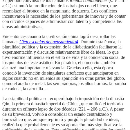
El período convulso de los llamados
Reinos combatientes
(s. V - III
a.C.) estimuló la proliferación de los trabajos con el hierro, que
reemplazó al bronce en la maquinaria de guerra. Los conflictos
incentivaron la necesidad de los gobernantes de innovar y de contar
con círculos capaces de administrar con talento y competencia las
tareas administrativas.
Fue entonces cuando la civilización china logró desarrollar las
llamadas
Cien
escuelas del pensamiento
4
.
Durante esta época, la
pluralidad política y la extensión de la alfabetización facilitaron la
experimentación y discusión relativamente libre de ideas, lo que
tuvo enorme influencia en el estilo de vida y la conciencia social de
los pueblos del este asiático. En paralelo, el comercio también
alcanzó una importante relevancia. Gracias a ello, esta época
conoció la invención de singulares artefactos que anticiparon en
siglos cuando no en milenios su aparición en otras partes del globo,
como el arado de metal, las sembradoras, los altos hornos, la bomba
de cadena, la carretilla…
La estabilidad política se recuperó bajo la imposición de la dinastía
Qin, la primera dinastía imperial de China, que unificó el territorio
durante un efímero lapso de dos décadas (221 – 206 a.C.). A pesar
de su brevedad, volvió a consolidar un estado centralizado y
burocrático que, aunque reprimió y purgó la pluralidad de ideas,
realizó la que probablemente es su aportación más significativa: la
unificación de la escritura. Esta unificación y pacificación favoreció