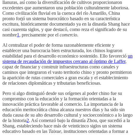
llanuras, así como la diversificación de cultivos proporcionaron
excedentes que aumentaron una población culturalmente laboriosa.
Como civilización fluvial en la cuenca del río Amarillo, China
pronto forjó un sistema burocrático basado en su característica
escritura, históricamente documentado ya en la dinastía Shang hace
casi cuarenta siglos, y que destacó, como reza el significado de su
nombre
1
, precisamente por el
comercio.
Al centralizar el poder de forma razonablemente eficiente y
establecer una burocracia bien estructurada, los chinos lograron
estabilidad para el desarrollo económico sostenido. Ello favoreció
un
sistema de recaudación de impuestos cercano al óptimo de Laffer
,
capaz de financiar y construir infraestructuras como canales y
caminos que integraron el vasto territorio chino y pronto permitieron
la aparición de rutas comerciales a gran escala y el establecimiento
de relaciones diplomáticas y tributarias beneficiosas.
Pero si algo distinguió desde sus orígenes al poder chino fue su
compromiso con la educación y la formación orientadas a la
innovación práctica favorable al comercio. La importancia de la
educación meritocrática china alcanza nuestros días y ha sido sin
duda causa de su alto desarrollo cultural y socioeconómico a lo largo
de la historia
2
. Así comenzó bajo la dinastía Zhou, que sucedió a la
Shang, estableciendo hace más de veinticinco siglos un sistema
educativo basado en las
Taixue
, instituciones orientadas a formar a