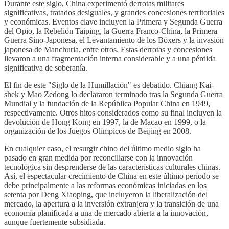
Durante este siglo, China experimentó derrotas militares
significativas, tratados desiguales, y grandes concesiones territoriales
y económicas. Eventos clave incluyen la Primera y Segunda Guerra
del Opio, la Rebelión Taiping, la Guerra Franco-China, la Primera
Guerra Sino-Japonesa, el Levantamiento de los Bóxers y la invasión
japonesa de Manchuria, entre otros. Estas derrotas y concesiones
llevaron a una fragmentación interna considerable y a una pérdida
significativa de soberanía.
El fin de este "Siglo de la Humillación" es debatido. Chiang Kai-
shek y Mao Zedong lo declararon terminado tras la Segunda Guerra
Mundial y la fundación de la República Popular China en 1949,
respectivamente. Otros hitos considerados como su final incluyen la
devolución de Hong Kong en 1997, la de Macao en 1999, o la
organización de los Juegos Olímpicos de Beijing en 2008.
En cualquier caso, el resurgir chino del último medio siglo ha
pasado en gran medida por reconciliarse con la innovación
tecnológica sin desprenderse de las características culturales chinas.
Así, el espectacular crecimiento de China en este último período se
debe principalmente a las reformas económicas iniciadas en los
setenta por Deng Xiaoping, que incluyeron la liberalización del
mercado, la apertura a la inversión extranjera y la transición de una
economía planificada a una de mercado abierta a la innovación,
aunque fuertemente subsidiada.