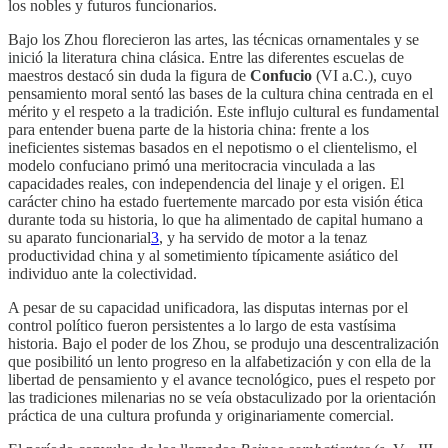
los nobles y futuros funcionarios.
Bajo los Zhou florecieron las artes, las técnicas ornamentales y se
inició la literatura china clásica. Entre las diferentes escuelas de
maestros destacó sin duda la figura de
Confucio
(VI a.C.), cuyo
pensamiento moral sentó las bases de la cultura china centrada en el
mérito y el respeto a la tradición. Este influjo cultural es fundamental
para entender buena parte de la historia china: frente a los
ineficientes sistemas basados en el nepotismo o el clientelismo, el
modelo confuciano primó una meritocracia vinculada a las
capacidades reales, con independencia del linaje y el origen. El
carácter chino ha estado fuertemente marcado por esta visión ética
durante toda su historia, lo que ha alimentado de capital humano a
su aparato funcionarial
3
, y ha servido de motor a la tenaz
productividad china y al sometimiento típicamente asiático del
individuo ante la colectividad.
A pesar de su capacidad unificadora, las disputas internas por el
control político fueron persistentes a lo largo de esta vastísima
historia. Bajo el poder de los Zhou, se produjo una descentralización
que posibilitó un lento progreso en la alfabetización y con ella de la
libertad de pensamiento y el avance tecnológico, pues el respeto por
las tradiciones milenarias no se veía obstaculizado por la orientación
práctica de una cultura profunda y originariamente comercial.