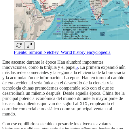
Fuente: Simeon Netchev. World history encyclopedia
Este ascenso durante la época Han alumbró importantes
innovaciones, como la brújula y el papel
5
. La primera expandió aún
más las redes comerciales y la segunda la eficiencia de la burocracia
y la acumulación de información. La época Han en torno al cambio
de era occidental sería única en el desarrollo de la ciencia y la
tecnología chinas premodernas comparable solo con el que se
desarrollaría un milenio después. Desde aquella época, China fue la
principal potencia económica del mundo durante la mayor parte de
los casi dos milenios que van del siglo I al XIX, empleando el
corredor comercial euroasiático como su principal ventana al
mundo.
Con ese equilibrio sostenido a pesar de los diversos avatares
históricos y políticos, otra serie de inventos afloraron haciendo que