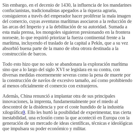
Sin embargo, en el decenio de 1430, la influencia de los mandarines
confucianistas, tradicionalistas apegados a la riqueza agraria,
consiguieron a través del emperador hacer proliferar la mala imagen
del comercio, cuyas aventuras marítimas asociaron a la reducción de
las arcas del Imperio y a la debilitación de su autoridad. Sumada a
esta mala prensa, los mongoles siguieron presionando en la frontera
noroeste, lo que requirió priorizar la fuerza continental frente a la
marítima, incluyendo el traslado de la capital a Pekín, que a su vez
absorbió buena parte de la mano de obra otrora destinada a la
construcción de barcos.
Todo esto hizo que no solo se abandonara la exploración marítima
sino que a lo largo del siglo XVI se legislara en su contra, con
diversas medidas enormemente severas como la pena de muerte por
la construcción de navíos de excesivo tamaño, así como prohibiendo
al menos oficialmente el comercio con extranjeros.
Además, China renunció a implantar otra de sus principales
innovaciones, la imprenta, fundamentalmente por el miedo al
descontrol de la disidencia y por el coste hundido de la industria
xilográfica
9
. Ello les hurtó la posibilidad de experimentar, tras cierta
inestabilidad, una eclosión como la que aconteció en Europa con la
generación de un mercado de ideas científicas, técnicas e ideológicas
que impulsara su poder económico y militar.