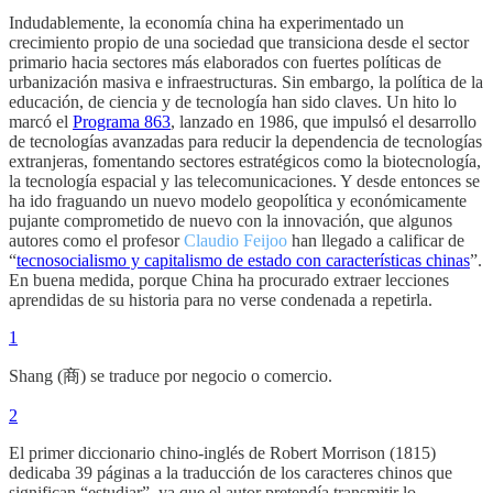
Indudablemente, la economía china ha experimentado un
crecimiento propio de una sociedad que transiciona desde el sector
primario hacia sectores más elaborados con fuertes políticas de
urbanización masiva e infraestructuras. Sin embargo, la política de la
educación, de ciencia y de tecnología han sido claves. Un hito lo
marcó el
Programa 863
, lanzado en 1986, que impulsó el desarrollo
de tecnologías avanzadas para reducir la dependencia de tecnologías
extranjeras, fomentando sectores estratégicos como la biotecnología,
la tecnología espacial y las telecomunicaciones. Y desde entonces se
ha ido fraguando un nuevo modelo geopolítica y económicamente
pujante comprometido de nuevo con la innovación, que algunos
autores como el profesor
Claudio Feijoo
han llegado a calificar de
“
tecnosocialismo y capitalismo de estado con características chinas
”.
En buena medida, porque China ha procurado extraer lecciones
aprendidas de su historia para no verse condenada a repetirla.
1
Shang (商) se traduce por negocio o comercio.
2
El primer diccionario chino-inglés de Robert Morrison (1815)
dedicaba 39 páginas a la traducción de los caracteres chinos que
significan “estudiar”, ya que el autor pretendía transmitir lo