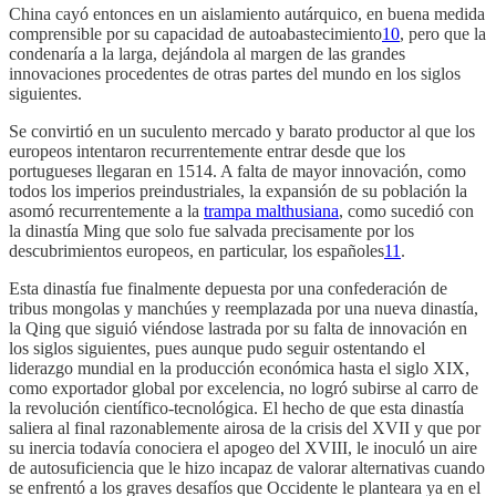
China cayó entonces en un aislamiento autárquico, en buena medida
comprensible por su capacidad de autoabastecimiento
10
, pero que la
condenaría a la larga, dejándola al margen de las grandes
innovaciones procedentes de otras partes del mundo en los siglos
siguientes.
Se convirtió en un suculento mercado y barato productor al que los
europeos intentaron recurrentemente entrar desde que los
portugueses llegaran en 1514. A falta de mayor innovación, como
todos los imperios preindustriales, la expansión de su población la
asomó recurrentemente a la
trampa malthusiana
, como sucedió con
la dinastía Ming que solo fue salvada precisamente por los
descubrimientos europeos, en particular, los españoles
11
.
Esta dinastía fue finalmente depuesta por una confederación de
tribus mongolas y manchúes y reemplazada por una nueva dinastía,
la Qing que siguió viéndose lastrada por su falta de innovación en
los siglos siguientes, pues aunque pudo seguir ostentando el
liderazgo mundial en la producción económica hasta el siglo XIX,
como exportador global por excelencia, no logró subirse al carro de
la revolución científico-tecnológica. El hecho de que esta dinastía
saliera al final razonablemente airosa de la crisis del XVII y que por
su inercia todavía conociera el apogeo del XVIII, le inoculó un aire
de autosuficiencia que le hizo incapaz de valorar alternativas cuando
se enfrentó a los graves desafíos que Occidente le planteara ya en el