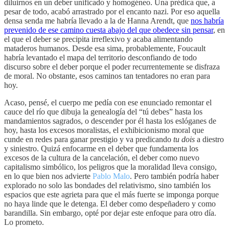
diluirnos en un deber unificado y homogéneo. Una prédica que, a
pesar de todo, acabó arrastrado por el encanto nazi. Por eso aquella
densa senda me habría llevado a la de Hanna Arendt, que
nos habría
prevenido de ese camino cuesta abajo del que obedece sin pensar
, en
el que el deber se precipita irreflexivo y acaba alimentando
mataderos humanos. Desde esa sima, probablemente, Foucault
habría levantado el mapa del territorio desconfiando de todo
discurso sobre el deber porque el poder recurrentemente se disfraza
de moral. No obstante, esos caminos tan tentadores no eran para
hoy.
Acaso, pensé, el cuerpo me pedía con ese enunciado remontar el
cauce del río que dibuja la genealogía del “tú debes” hasta los
mandamientos sagrados, o descender por él hasta los eslóganes de
hoy, hasta los excesos moralistas, el exhibicionismo moral que
cunde en redes para ganar prestigio y va predicando
tu dois
a diestro
y siniestro. Quizá enfocarme en el deber que fundamenta los
excesos de la cultura de la cancelación, el deber como nuevo
capitalismo simbólico, los peligros que la moralidad lleva consigo,
en lo que bien nos advierte
Pablo Malo
. Pero también podría haber
explorado no solo las bondades del relativismo, sino también los
espacios que este agrieta para que el más fuerte se imponga porque
no haya linde que le detenga. El deber como despeñadero y como
barandilla. Sin embargo, opté por dejar este enfoque para otro día.
Lo prometo.