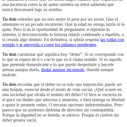
una paciencia como la de quien siembra un árbol sabiendo que
nunca descansará bajo su sombra.
Tu dois
entender que no eres mejor ni peor por ser joven. Que el
adanismo es un pecado recurrente. Que la edad no otorga razón ni la
quita. Pero sí da la oportunidad de preguntarse si repetirás lo
anterior, si desconociendo la historia estarás condenado a repetirla, o
si crearás algo distinto. En definitiva, si sabrás respetar
las vallas con
sentido y te atreverás a coger los plátanos pendientes
.
Tu dois
cuestionar qué significa hoy “deber”. Si se corresponde con
lo que se espera de ti o con lo que en ti clama sentido. Si es aquello
que pretende domesticarte o lo que puede despertarte y hacerte
pensar aunque duela,
dudar aunque incomode
, disentir aunque
moleste.
Tu dois
recordar que el deber no es solo una imposición: puede ser
una brújula, esencial desde el punto de vista social. ¿Qué ocurre en
una sociedad que olvida el sentido del deber? O bien se encierra en
el goce sin límites que adocena y amaestra, o bien entrega su libertad
a quien le promete orden. O terceras opciones indeterminadas. Pero
parece que no podemos disfrutar de derechos sin contrapartida.
Porque la dignidad no se hereda, se merece. Porque el confort sin
deber genera vacío.