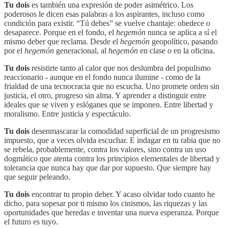
Tu dois
es también una expresión de poder asimétrico. Los
poderosos le dicen esas palabras a los aspirantes, incluso como
condición para existir. “Tú debes” se vuelve chantaje: obedece o
desaparece. Porque en el fondo, el
hegemón
nunca se aplica a sí el
mismo deber que reclama. Desde el
hegemón
geopolítico, pasando
por el
hegemón
generacional, al
hegemón
en clase o en la oficina.
Tu dois
resistirte tanto al calor que nos deslumbra del populismo
reaccionario - aunque en el fondo nunca ilumine - como de la
frialdad de una tecnocracia que no escucha. Uno promete orden sin
justicia, el otro, progreso sin alma. Y aprender a distinguir entre
ideales que se viven y eslóganes que se imponen. Entre libertad y
moralismo. Entre justicia y espectáculo.
Tu dois
desenmascarar la comodidad superficial de un progresismo
impuesto, que a veces olvida escuchar. E indagar en tu rabia que no
se rebela, probablemente, contra los valores, sino contra un uso
dogmático que atenta contra los principios elementales de libertad y
tolerancia que nunca hay que dar por supuesto. Que siempre hay
que seguir peleando.
Tu dois
encontrar tu propio deber. Y acaso olvidar todo cuanto he
dicho, para sopesar por ti mismo los cinismos, las riquezas y las
oportunidades que heredas e inventar una nueva esperanza. Porque
el futuro es tuyo.