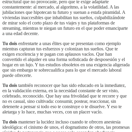
estructural que no provocaste, pero que te exige adaptarte
constantemente: al mercado, al algoritmo, a la volatilidad. A las
jubilaciones que hipotecan tu futuro y suenan a estafa piramidal. A
viviendas inaccesibles que inhabilitan tus sueños, culpabilizándote
de mirar solo el corto plazo de tus viajes y tus plataformas de
streaming, mientras te niegan un futuro en el que poder emanciparte
a una edad decente.
Tu dois
enfrentarte a unas élites que se presentan como ejemplo
mientras capturan tus esfuerzos y colonizan tus sueños. Que te
exigen excelencia y te pagan con aplausos vacíos. Que han
convertido el alquiler en una forma sofisticada de desposesión y el
hogar en un lujo. Y tus estudios obsoletos en una exigencia aligerada
que sin embargo te sobrecualifica para lo que el mercado laboral
puede ofrecerte.
Tu dois
también reconocer que has sido educado en la inmediatez,
en la validación externa, en la necesidad constante de ser visto,
celebrado, reconocido. Que hay una frivolidad que te recorre y que
no es casual, sino cultivada: consumir, postear, reaccionar, sin
detenerte a pensar si todo eso te construye o te disuelve. Y eso te
aletarga y lo hace, muchas veces, con un placer vacío.
Tu dois
mantener la lucidez incluso cuando te ofrecen anestesia
ideológica: el cinismo de unos, el dogmatismo de otros, las promesas