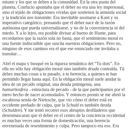
mismo y los que se deben a la comunidad. En la otra punta del
planeta, Confucio apuntaba que el deber no era una ley impersonal,
sino el tejido de obligaciones vividas que sostienen la armonía social
y la tradición nos transmite. Era inevitable asomarse a Kant y su
imperativo categórico, pensando que el deber nace de la razón
autónoma que pueda universalizarse, y no de la conveniencia ni del
miedo. Y a lo lejos, era posible divisar al bueno de Hume, para
recordarnos que la razón sola no basta, que el sentimiento moral es
una fuente indiscutible que suscita nuestras obligaciones. Pero no,
ninguno de esos caminos era el que ese enunciado me invitaba a
transitar…
Abrí el mapa y busqué en la riqueza semántica del “Tu dois”. En
ella no sólo hay obligación moral sino también
deuda
contraída. Tú
debes muchas cosas a tu pasado, a tu herencia, a quienes te han
permitido llegar hasta aquí. En la obligación moral suele anidar la
idea de un pecado original, una deuda primigenia, una
hamartiosfera
- estructura de pecado - de la que participamos por el
mero hecho de nacer acomodados. Y entonces pronto se me abrió la
escabrosa senda de Nietzsche, que vio cómo el deber está en
occidente preñado de culpa, que la
Schuld
es también deuda
(
Schulden
). Y me tentó recorrer esos abruptos desfiladeros que
desenmascaran que el deber en el centro de la conciencia occidental
es muchas veces una forma de domesticación, una herencia
envenenada de resentimiento y culpa. Pero tampoco era eso. Era