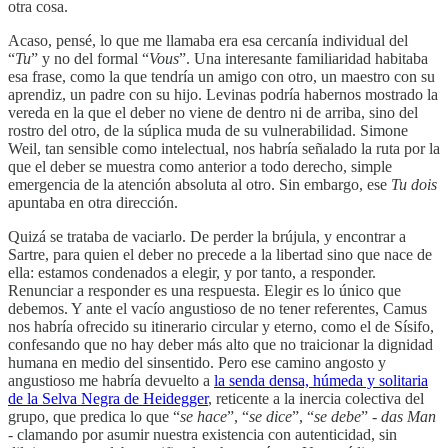
otra cosa.
Acaso, pensé, lo que me llamaba era esa cercanía individual del
“
Tu
” y no del formal “
Vous
”. Una interesante familiaridad habitaba
esa frase, como la que tendría un amigo con otro, un maestro con su
aprendiz, un padre con su hijo. Levinas podría habernos mostrado la
vereda en la que el deber no viene de dentro ni de arriba, sino del
rostro del otro, de la súplica muda de su vulnerabilidad. Simone
Weil, tan sensible como intelectual, nos habría señalado la ruta por la
que el deber se muestra como anterior a todo derecho, simple
emergencia de la atención absoluta al otro. Sin embargo, ese
Tu dois
apuntaba en otra dirección.
Quizá se trataba de vaciarlo. De perder la brújula, y encontrar a
Sartre, para quien el deber no precede a la libertad sino que nace de
ella: estamos condenados a elegir, y por tanto, a responder.
Renunciar a responder es una respuesta. Elegir es lo único que
debemos. Y ante el vacío angustioso de no tener referentes, Camus
nos habría ofrecido su itinerario circular y eterno, como el de Sísifo,
confesando que no hay deber más alto que no traicionar la dignidad
humana en medio del sinsentido. Pero ese camino angosto y
angustioso me habría devuelto a
la senda densa, húmeda y solitaria
de la Selva Negra de Heidegger
, reticente a la inercia colectiva del
grupo, que predica lo que “
se hace
”, “
se dice
”, “
se debe
” -
das Man
- clamando por asumir nuestra existencia con autenticidad, sin