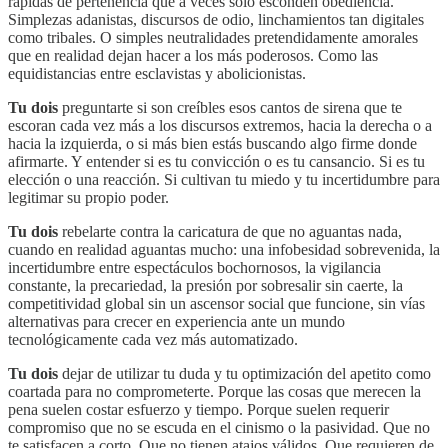
rápidas de pertenencia que a veces solo esconden obediencia.
Simplezas adanistas, discursos de odio, linchamientos tan digitales
como tribales. O simples neutralidades pretendidamente amorales
que en realidad dejan hacer a los más poderosos. Como las
equidistancias entre esclavistas y abolicionistas.
Tu dois
preguntarte si son creíbles esos cantos de sirena que te
escoran cada vez más a los discursos extremos, hacia la derecha o a
hacia la izquierda, o si más bien estás buscando algo firme donde
afirmarte. Y entender si es tu convicción o es tu cansancio. Si es tu
elección o una reacción. Si cultivan tu miedo y tu incertidumbre para
legitimar su propio poder.
Tu dois
rebelarte contra la caricatura de que no aguantas nada,
cuando en realidad aguantas mucho: una infobesidad sobrevenida, la
incertidumbre entre espectáculos bochornosos, la vigilancia
constante, la precariedad, la presión por sobresalir sin caerte, la
competitividad global sin un ascensor social que funcione, sin vías
alternativas para crecer en experiencia ante un mundo
tecnológicamente cada vez más automatizado.
Tu dois
dejar de utilizar tu duda y tu optimización del apetito como
coartada para no comprometerte. Porque las cosas que merecen la
pena suelen costar esfuerzo y tiempo. Porque suelen requerir
compromiso que no se escuda en el cinismo o la pasividad. Que no
te satisfacen a corto. Que no tienen atajos válidos. Que requieren de