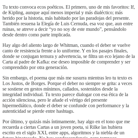
Tu texto convoca ecos poéticos. El primero, uno de mis favoritos: If,
de Kipling, aunque aquí menos imperial y más dialéctico; más
herido por la historia, más habitado por las paradojas del presente.
También resuena la Elegía de Luis Cernuda, esa voz que, aun entre
ruinas, se atreve a decir “yo no soy de este mundo”, pensándolo
desde dentro como parte implicada.
Hay algo del aliento largo de Whitman, cuando el deber se vuelve
canto de resistencia frente a lo uniforme. Y en los pasajes finales,
donde se conjugan ternura y advertencia, se filtra un eco lejano de la
Carta al padre de Kafka: ese deseo imposible de comprender y ser
comprendido por otra generación.
Sin embargo, el poema que más me susurra mientras leo tu texto es
Los Justos, de Borges. Porque el deber no siempre se grita: a veces
se sostiene en gestos mínimos, callados, sostenidos desde la
integridad individual. Tu texto parece dialogar con esa ética de la
acción silenciosa, pero le añade el vértigo del presente
hipermediático, donde el deber se confunde con performance y la
autenticidad se pierde entre hashtags.
Por último, y quizás más íntimamente, hay algo en el tono que me
recuerda a ciertas Cartas a un joven poeta, si Rilke las hubiera
escrito en el siglo XXI, entre apps, algoritmos y la niebla de un