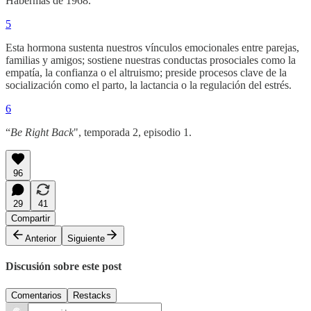
Habermas de 1968.
5
Esta hormona sustenta nuestros vínculos emocionales entre parejas,
familias y amigos; sostiene nuestras conductas prosociales como la
empatía, la confianza o el altruismo; preside procesos clave de la
socialización como el parto, la lactancia o la regulación del estrés.
6
“
Be Right Back
", temporada 2, episodio 1.
96
29
41
Compartir
Anterior
Siguiente
Discusión sobre este post
Comentarios
Restacks