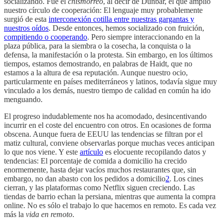
socializando. Fue el
chismorreo
, al decir de Dunbar, el que amplió
nuestro círculo de cooperación: El lenguaje muy probablemente
surgió de esta
interconexión cotilla entre nuestras gargantas y
nuestros oídos
. Desde entonces, hemos socializado con fruición,
compitiendo o cooperando
. Pero siempre interaccionando en la
plaza pública, para la siembra o la cosecha, la conquista o la
defensa, la manifestación o la protesta. Sin embargo, en los últimos
tiempos, estamos demostrando, en palabras de Haidt, que no
estamos a la altura de esa reputación. Aunque nuestro ocio,
particularmente en países mediterráneos y latinos, todavía sigue muy
vinculado a los demás, nuestro tiempo de calidad en común ha ido
menguando.
El progreso indudablemente nos ha acomodado, desincentivando
incurrir en el coste del encuentro con otros. En ocasiones de forma
obscena. Aunque fuera de EEUU las tendencias se filtran por el
matiz cultural, conviene observarlas porque muchas veces anticipan
lo que nos viene. Y este
artículo
es elocuente recopilando datos y
tendencias: El porcentaje de comida a domicilio ha crecido
enormemente, hasta dejar vacíos muchos restaurantes que, sin
embargo, no dan abasto con los pedidos a domicilio
2
. Los cines
cierran, y las plataformas como Netflix siguen creciendo. Las
tiendas de barrio echan la persiana, mientras que aumenta la compra
online. No es sólo el trabajo lo que hacemos en remoto. Es cada vez
más la
vida en remoto
.