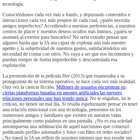
tecnología.
Conociéndonos cada vez más a fondo, y depurando contenidos e
interacciones cada vez más propios de cada cual, ¿quién necesita
amigos imperfectos? Accediendo a nuestras preferencias, a nuestros
centros de placer y nuestros deseos ocultos más íntimos, ¿quién se
asomará al exterior para buscarlos? No sería extraño pensar que
algunos harán que la IA sea capaz de explotar aún más nuestro
apetito y la subjetividad de nuestros gustos, satisfaciéndolos sin
necesidad de contar con otros. No vaya a ser que nos incomoden y
puedan romper de forma impredecible y descontrolada esa
explotación.
La premonición de la película
Her
(2013) que enamoraba a su
protagonista de su sistema operativo, se hace cada vez más realidad.
Otra vez la ciencia ficción.
Millones de usuarios encuentran en
ciertas plataformas basadas en agentes artificiales las mejores
relaciones personales que han tenido nunca
. No te engañan, no te
critican, no tienen un mal día. Si resulta espeluznante pensar en tener
una relación emocional con una tecnología, pensemos en los
numerosos amigos y familiares que existen en nuestras vidas
principalmente como palabras en una pantalla. ¿No es esa soledad
autoimpuesta una sublimación de aquel narcisismo que comenzó
publicando perfiles adornados y fotos con filtro en redes sociales?
¿No traerá la IA un reflejo de nosotros mismos que nos resulte tan