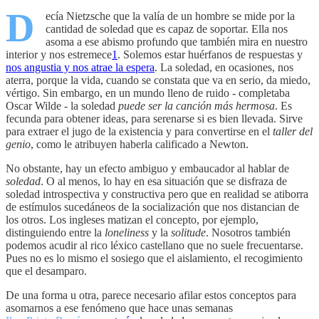
D
ecía Nietzsche que la valía de un hombre se mide por la
cantidad de soledad que es capaz de soportar. Ella nos
asoma a ese abismo profundo que también mira en nuestro
interior y nos estremece
1
. Solemos estar huérfanos de respuestas y
nos angustia y nos atrae la espera
. La soledad, en ocasiones, nos
aterra, porque la vida, cuando se constata que va en serio, da miedo,
vértigo. Sin embargo, en un mundo lleno de ruido - completaba
Oscar Wilde - la soledad
puede ser la canción más hermosa
. Es
fecunda para obtener ideas, para serenarse si es bien llevada. Sirve
para extraer el jugo de la existencia y para convertirse en el
taller del
genio
, como le atribuyen haberla calificado a Newton.
No obstante, hay un efecto ambiguo y embaucador al hablar de
soledad
. O al menos, lo hay en esa situación que se disfraza de
soledad introspectiva y constructiva pero que en realidad se atiborra
de estímulos sucedáneos de la socialización que nos distancian de
los otros. Los ingleses matizan el concepto, por ejemplo,
distinguiendo entre la
loneliness
y la
solitude
. Nosotros también
podemos acudir al rico léxico castellano que no suele frecuentarse.
Pues no es lo mismo el sosiego que el aislamiento, el recogimiento
que el desamparo.
De una forma u otra, parece necesario afilar estos conceptos para
asomarnos a ese fenómeno que hace unas semanas