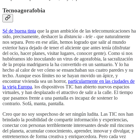
Tecnoagorafobia
Sé de buena tinta
que la gran ambición de las telecomunicaciones ha
sido, precisamente, deshacer la
distancia
-
tele
- que naturalmente
nos separa. Pero en ese afán, hemos logrado que salir al mundo
exterior haya dejado de tener el aliciente que antes tenía (disfrutar
del ocio, hacer planes, visitar lugares, conocer gente). Como si nos
hubiéramos ido inoculando un virus de agorafobia, la sacralización
de la propia madriguera la ha convertido en un santuario. Y lo ha
hecho al calor de ver cómo se ensanchaban sus cuatro paredes y su
techo. Aunque esos límites no se hayan movido un ápice, y
encontrar vivienda sea un horror,
particularmente en las ciudades de
la vieja Europa
, los dispositivos TIC han abierto nuevos espacios
virtuales, y han desplazado el atractivo de salir a la calle. El tiempo
que pasamos frente a una pantalla es incapaz de sostener lo
contrario. Sofá, manta, pantalla.
Creo que no soy sospechoso de ser ningún ludita. Las TIC nos han
brindado la posibilidad de compartir información y experiencias,
conectar con personas terriblemente interesantes desde mil rincones
del planeta, acumular conocimiento, aprender, innovar y divulgar, y
entretenernos de forma creativa y enriquecedora. Pero cada vez