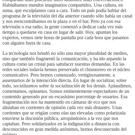
Habitábamos mundos imaginarios compartidos. Una cultura, en
suma, que esculpíamos cara a cara. Todo un país podía hablar del
programa de la televisión del día anterior cuando sólo había un canal
y nos reencontrábamos en la plaza o en el bar. Pero ya con esa
televisión o esa radio, la gente comenzó a dedicar cada vez más
tiempo a quedarse en casa en lugar de salir. Hoy, apuntan los
expertos, vemos siete horas de pantalla por cada hora que pasamos
con alguien fuera de casa.
La tecnología nos brindó no sólo una mayor pluralidad de medios,
sino que también fragmentó la comunicación, y ha ido arpando la
cultura como un cristal para satisfacer nuestras demandas. En las
redes sociales todavía hemos preservado el chismorreo en el núcleo
comunicativo. Pero hemos comenzado, vertiginosamente, a
ausentarnos de la interacción directa. En lugar de socializar, sobre
todo,
socializamos sobre la socialización
de los demás. Aplaudimos,
comentamos, opinamos. Somos eminentemente espectadores de un
contenido generado por un escasísimo porcentaje de usuarios. Esa
fragmentación nos ha mantenido en cámaras de eco que nos
alistaban en corrientes de opinión cada vez más distantes. Unas
corrientes que se erigían como olas tan elevadas como polarizada
estuviese la discusión pública, arropándonos a la vez que nos
captaban. Pero solidarizados en la indignación a distancia con
desconocidos en gran medida anónimos, hemos desconectado del
prójimo.