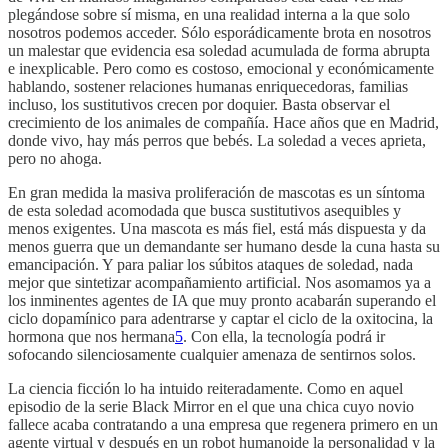
plegándose sobre sí misma, en una realidad interna a la que solo
nosotros podemos acceder. Sólo esporádicamente brota en nosotros
un malestar que evidencia esa soledad acumulada de forma abrupta
e inexplicable. Pero como es costoso, emocional y económicamente
hablando, sostener relaciones humanas enriquecedoras, familias
incluso, los sustitutivos crecen por doquier. Basta observar el
crecimiento de los animales de compañía. Hace años que en Madrid,
donde vivo, hay más perros que bebés. La soledad a veces aprieta,
pero no ahoga.
En gran medida la masiva proliferación de mascotas es un síntoma
de esta soledad acomodada que busca sustitutivos asequibles y
menos exigentes. Una mascota es más fiel, está más dispuesta y da
menos guerra que un demandante ser humano desde la cuna hasta su
emancipación. Y para paliar los súbitos ataques de soledad, nada
mejor que sintetizar acompañamiento artificial. Nos asomamos ya a
los inminentes agentes de IA que muy pronto acabarán superando el
ciclo dopamínico para adentrarse y captar el ciclo de la oxitocina, la
hormona que nos hermana
5
. Con ella, la tecnología podrá ir
sofocando silenciosamente cualquier amenaza de sentirnos solos.
La ciencia ficción lo ha intuido reiteradamente. Como en aquel
episodio de la serie Black Mirror en el que una chica cuyo novio
fallece acaba contratando a una empresa que regenera primero en un
agente virtual y después en un robot humanoide la personalidad y la