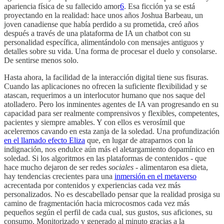
apariencia física de su fallecido amor
6
. Esa ficción ya se está
proyectando en la realidad: hace unos años Joshua Barbeau, un
joven canadiense que había perdido a su prometida, creó años
después a través de una plataforma de IA un chatbot con su
personalidad específica, alimentándolo con mensajes antiguos y
detalles sobre su vida. Una forma de procesar el duelo y consolarse.
De sentirse menos solo.
Hasta ahora, la facilidad de la interacción digital tiene sus fisuras.
Cuando las aplicaciones no ofrecen la suficiente flexibilidad y se
atascan, requerimos a un interlocutor humano que nos saque del
atolladero. Pero los inminentes agentes de IA van progresando en su
capacidad para ser realmente comprensivos y flexibles, competentes,
pacientes y siempre amables. Y con ellos es verosímil que
aceleremos cavando en esta zanja de la soledad. Una profundización
en el llamado efecto Eliza
que, en lugar de atraparnos con la
indignación, nos endulce aún más el aletargamiento dopamínico en
soledad. Si los algoritmos en las plataformas de contenidos - que
hace mucho dejaron de ser redes
sociales
- alimentaron esa dieta,
hay tendencias crecientes para una
inmersión en el metaverso
acrecentada por contenidos y experiencias cada vez más
personalizados. No es descabellado pensar que la realidad prosiga su
camino de fragmentación hacia microcosmos cada vez más
pequeños según el perfil de cada cual, sus gustos, sus aficiones, su
consumo. Monitorizado y generado al minuto gracias a la