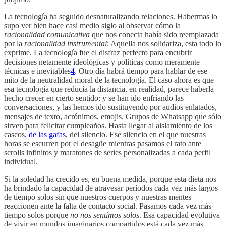
La tecnología ha seguido desnaturalizando relaciones. Habermas lo
supo ver bien hace casi medio siglo al observar cómo la
racionalidad comunicativa
que nos conecta había sido reemplazada
por la
racionalidad instrumental
: Aquella nos solidariza, esta todo lo
exprime. La tecnología fue el disfraz perfecto para encubrir
decisiones netamente ideológicas y políticas como meramente
técnicas e inevitables
4
. Otro día habrá tiempo para hablar de ese
mito de la neutralidad moral de la tecnología. El caso ahora es que
esa tecnología que reducía la distancia, en realidad, parece haberla
hecho crecer en cierto sentido: y se han ido enfriando las
conversaciones, y las hemos ido sustituyendo por audios enlatados,
mensajes de texto, acrónimos, emojis. Grupos de Whatsapp que sólo
sirven para felicitar cumpleaños. Hasta llegar al aislamiento de los
cascos,
de las gafas
, del silencio. Ese silencio en el que nuestras
horas se escurren por el desagüe mientras pasamos el rato ante
scrolls infinitos y maratones de series personalizadas a cada perfil
individual.
Si la soledad ha crecido es, en buena medida, porque esta dieta nos
ha brindado la capacidad de atravesar períodos cada vez más largos
de tiempo solos sin que nuestros cuerpos y nuestras mentes
reaccionen ante la falta de contacto social. Pasamos cada vez más
tiempo solos porque
no nos sentimos solos
. Esa capacidad evolutiva
de vivir en mundos imaginarios compartidos está cada vez más