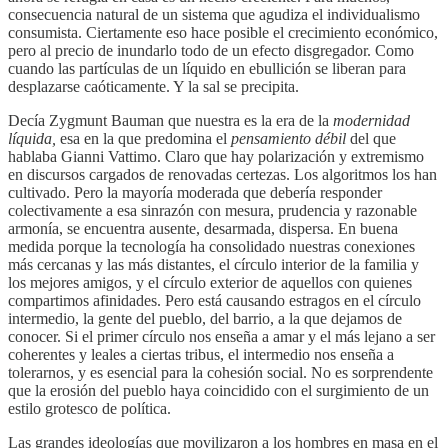
consecuencia natural de un sistema que agudiza el individualismo
consumista. Ciertamente eso hace posible el crecimiento económico,
pero al precio de inundarlo todo de un efecto disgregador. Como
cuando las partículas de un líquido en ebullición se liberan para
desplazarse caóticamente. Y la sal se precipita.
Decía Zygmunt Bauman que nuestra es la era de la
modernidad
líquida,
esa en la que predomina el
pensamiento débil
del que
hablaba Gianni Vattimo. Claro que hay polarización y extremismo
en discursos cargados de renovadas certezas. Los algoritmos los han
cultivado. Pero la mayoría moderada que debería responder
colectivamente a esa sinrazón con mesura, prudencia y razonable
armonía, se encuentra ausente, desarmada, dispersa. En buena
medida porque la tecnología ha consolidado nuestras conexiones
más cercanas y las más distantes, el círculo interior de la familia y
los mejores amigos, y el círculo exterior de aquellos con quienes
compartimos afinidades. Pero está causando estragos en el círculo
intermedio, la gente del pueblo, del barrio, a la que dejamos de
conocer. Si el primer círculo nos enseña a amar y el más lejano a ser
coherentes y leales a ciertas tribus, el intermedio nos enseña a
tolerarnos, y es esencial para la cohesión social. No es sorprendente
que la erosión del pueblo haya coincidido con el surgimiento de un
estilo grotesco de política.
Las grandes ideologías que movilizaron a los hombres en masa en el