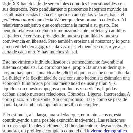
siglo XX han dejado de ser creíbles como fes incuestionables con
sus destrozos. Pero pendularmente parecemos habernos movido en
las últimas décadas hacia el supermercado de los valores, hacia el
politeísmo moral
que decía Weber que desmorona lo colectivo. Al
relativismo subjetivo que confecciona la moral a su gusto. Ese
bendito relativismo debiera inmunizarnos ante profetas y caudillos
cargados de certezas, protegiendo nuestra pluralidad y nuestra
convivencia en libertad. Pero también erosiona el nosotros y lo pone
a merced del demagogo. Cada vez más, el menú se construye a la
carta de cada uno. Y hay muchos sin sal.
Este movimiento individualizador es tremendamente favorable al
sistema capitalista. Lo corroboraba el propio Bauman al decir que
hoy no hay apenas una idea de felicidad que no acabe en una tienda.
La fluidez y la flexibilidad de este consumo hedonista estimulan una
economía fluidificada por una mentalidad de usar y tirar. Y, si
líquidos son nuestros apegos a productos y servicios, líquidas
acaban siendo nuestras relaciones. Cómodas. Ligeras. Interesadas. A
corto plazo. Sin horizonte. Sin compromiso. Tal y como se pasa de
pantalla, se cambia de operador móvil, o de empleo.
Ello estimula, a la larga, una soledad que, entre otras cosas, está
contribuyendo a una posible extinción inadvertida. Las relaciones
son más superficiales y efímeras. O directamente se desvanecen. Por
supuesto, un problema complejo como el del
invierno demográfico