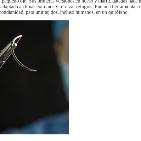
un pequeño ojo. Sus primeras versiones en hueso y marfil, datadas hace 
adaptada a climas extremos y reforzar refugios. Fue una herramienta cruc
cotidianidad, para unir tejidos, incluso humanos, en un quirófano.