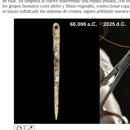
de ellas. Su simpleza la vuelve inadvertida: una espina afinada, con 
los grupos humanos coser pieles y fibras vegetales, confeccionar ropa 
se hayan sofisticado los sistemas de costura, siguen poblando nuestra 