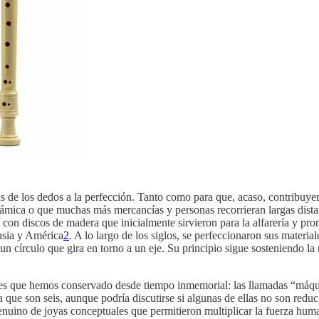
as de los dedos a la perfección. Tanto como para que, acaso, contribuye
erámica o que muchas más mercancías y personas recorrieran largas distan
con discos de madera que inicialmente sirvieron para la alfarería y pron
asia y América
2
. A lo largo de los siglos, se perfeccionaron sus materia
n círculo que gira en torno a un eje. Su principio sigue sosteniendo la 
es que hemos conservado desde tiempo inmemorial: las llamadas “máqui
 que son seis, aunque podría discutirse si algunas de ellas no son redu
 genuino de joyas conceptuales que permitieron multiplicar la fuerza huma