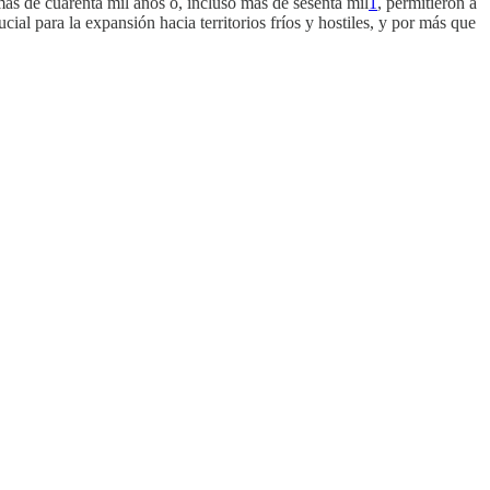
más de cuarenta mil años o, incluso más de sesenta mil
1
, permitieron a
ial para la expansión hacia territorios fríos y hostiles, y por más que