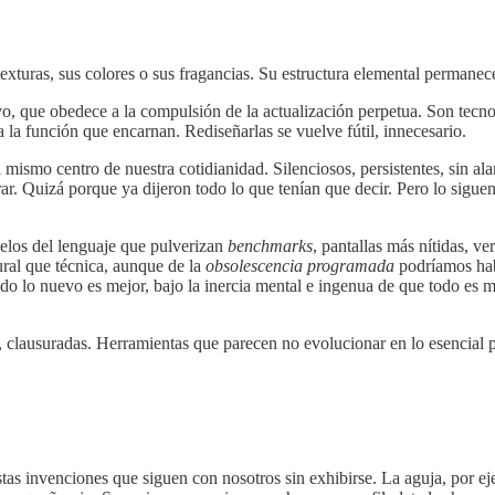
exturas, sus colores o sus fragancias. Su estructura elemental permanece
o, que obedece a la compulsión de la actualización perpetua. Son tecno
 la función que encarnan. Rediseñarlas se vuelve fútil, innecesario.
mismo centro de nuestra cotidianidad. Silenciosos, persistentes, sin ala
 Quizá porque ya dijeron todo lo que tenían que decir. Pero lo siguen 
los del lenguaje que pulverizan
benchmarks
, pantallas más nítidas, v
ral que técnica, aunque de la
obsolescencia programada
podríamos hab
 todo lo nuevo es mejor, bajo la inercia mental e ingenua de que todo es
 clausuradas. Herramientas que parecen no evolucionar en lo esencial 
as invenciones que siguen con nosotros sin exhibirse. La aguja, por eje