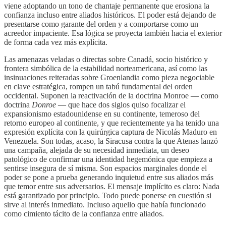
viene adoptando un tono de chantaje permanente que erosiona la
confianza incluso entre aliados históricos. El poder está dejando de
presentarse como garante del orden y a comportarse como un
acreedor impaciente. Esa lógica se proyecta también hacia el exterior
de forma cada vez más explícita.
Las amenazas veladas o directas sobre Canadá, socio histórico y
frontera simbólica de la estabilidad norteamericana, así como las
insinuaciones reiteradas sobre Groenlandia como pieza negociable
en clave estratégica, rompen un tabú fundamental del orden
occidental. Suponen la reactivación de la doctrina Monroe — como
doctrina
Donroe
— que hace dos siglos quiso focalizar el
expansionismo estadounidense en su continente, temeroso del
retorno europeo al continente, y que recientemente ya ha tenido una
expresión explícita con la quirúrgica captura de Nicolás Maduro en
Venezuela. Son todas, acaso, la Siracusa contra la que Atenas lanzó
una campaña, alejada de su necesidad inmediata, un deseo
patológico de confirmar una identidad hegemónica que empieza a
sentirse insegura de sí misma. Son espacios marginales donde el
poder se pone a prueba generando inquietud entre sus aliados más
que temor entre sus adversarios. El mensaje implícito es claro: Nada
está garantizado por principio. Todo puede ponerse en cuestión si
sirve al interés inmediato. Incluso aquello que había funcionado
como cimiento tácito de la confianza entre aliados.