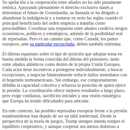
Su apelación a la cooperación entre aliados no ha sido puramente
retórica. Apoyando plenamente el derecho exclusivo danés a
determinar el futuro de Groenlandia, su llamada se ha dirigido a
abandonar la indulgencia y a tomarse en serio las reglas cuando el
principal beneficiario del orden empieza a tratarlas como
prescindibles. Coordinar una respuesta entre aliados conlleva riesgos
económicos, políticos y estratégicos, además de la posibilidad real
de represalias. Pero es un camino que, como Canadá, los países
europeos, ante
su particular encrucijada
, deben también enfrentar.
El dilema espartano sobre el tipo de posición que adoptar toma en
buena medida la forma conocida del dilema del prisionero, tanto
entre aliados atlánticos como dentro de la propia Unión Europea.
Cada actor tiene incentivos a protegerse individualmente, a buscar
excepciones, a negociar bilateralmente reducir daños inmediatos con
el hegemón norteamericano. Sin embargo, ese comportamiento
debilita la capacidad colectiva y refuerza la posición de quien ejerce
la presión. La coordinación ofrece mejores resultados a largo plazo,
pero exige confianza, sacrificios iniciales y una visión estratégica
que Europa ha tenido dificultades para articular.
En este contexto, las posibles represalias europeas frente a la presión
estadounidense han dejado de ser un tabú intelectual. Desde la
perspectiva de la teoría de juegos, Trump siempre intenta romper el
equilibrio cooperativo, y aunque cooperar sea menos doloroso a