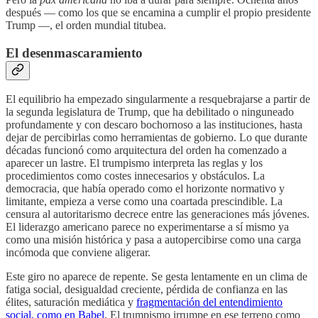
después — como los que se encamina a cumplir el propio presidente
Trump —, el orden mundial titubea.
El desenmascaramiento
El equilibrio ha empezado singularmente a resquebrajarse a partir de
la segunda legislatura de Trump, que ha debilitado o ninguneado
profundamente y con descaro bochornoso a las instituciones, hasta
dejar de percibirlas como herramientas de gobierno. Lo que durante
décadas funcionó como arquitectura del orden ha comenzado a
aparecer un lastre. El trumpismo interpreta las reglas y los
procedimientos como costes innecesarios y obstáculos. La
democracia, que había operado como el horizonte normativo y
limitante, empieza a verse como una coartada prescindible. La
censura al autoritarismo decrece entre las generaciones más jóvenes.
El liderazgo americano parece no experimentarse a sí mismo ya
como una misión histórica y pasa a autopercibirse como una carga
incómoda que conviene aligerar.
Este giro no aparece de repente. Se gesta lentamente en un clima de
fatiga social, desigualdad creciente, pérdida de confianza en las
élites, saturación mediática y
fragmentación del entendimiento
social, como en Babel
. El trumpismo irrumpe en ese terreno como