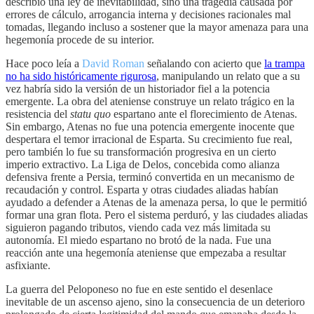
describió una ley de inevitabilidad, sino una tragedia causada por
errores de cálculo, arrogancia interna y decisiones racionales mal
tomadas, llegando incluso a sostener que la mayor amenaza para una
hegemonía procede de su interior.
Hace poco leía a
David Roman
señalando con acierto que
la trampa
no ha sido históricamente rigurosa
, manipulando un relato que a su
vez habría sido la versión de un historiador fiel a la potencia
emergente. La obra del ateniense construye un relato trágico en la
resistencia del
statu quo
espartano ante el florecimiento de Atenas.
Sin embargo, Atenas no fue una potencia emergente inocente que
despertara el temor irracional de Esparta. Su crecimiento fue real,
pero también lo fue su transformación progresiva en un cierto
imperio extractivo. La Liga de Delos, concebida como alianza
defensiva frente a Persia, terminó convertida en un mecanismo de
recaudación y control. Esparta y otras ciudades aliadas habían
ayudado a defender a Atenas de la amenaza persa, lo que le permitió
formar una gran flota. Pero el sistema perduró, y las ciudades aliadas
siguieron pagando tributos, viendo cada vez más limitada su
autonomía. El miedo espartano no brotó de la nada. Fue una
reacción ante una hegemonía ateniense que empezaba a resultar
asfixiante.
La guerra del Peloponeso no fue en este sentido el desenlace
inevitable de un ascenso ajeno, sino la consecuencia de un deterioro