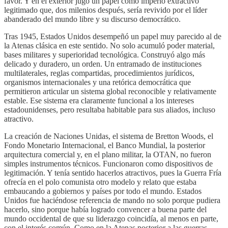
favor. Y en el exterior jugó un papel como imperio extractivo
legitimado que, dos milenios después, sería revivido por el líder
abanderado del mundo libre y su discurso democrático.
Tras 1945, Estados Unidos desempeñó un papel muy parecido al de
la Atenas clásica en este sentido. No solo acumuló poder material,
bases militares y superioridad tecnológica. Construyó algo más
delicado y duradero, un orden. Un entramado de instituciones
multilaterales, reglas compartidas, procedimientos jurídicos,
organismos internacionales y una retórica democrática que
permitieron articular un sistema global reconocible y relativamente
estable. Ese sistema era claramente funcional a los intereses
estadounidenses, pero resultaba habitable para sus aliados, incluso
atractivo.
La creación de Naciones Unidas, el sistema de Bretton Woods, el
Fondo Monetario Internacional, el Banco Mundial, la posterior
arquitectura comercial y, en el plano militar, la OTAN, no fueron
simples instrumentos técnicos. Funcionaron como dispositivos de
legitimación. Y tenía sentido hacerlos atractivos, pues la Guerra Fría
ofrecía en el polo comunista otro modelo y relato que estaba
embaucando a gobiernos y países por todo el mundo. Estados
Unidos fue haciéndose referencia de mando no solo porque pudiera
hacerlo, sino porque había logrado convencer a buena parte del
mundo occidental de que su liderazgo coincidía, al menos en parte,
con el interés común. Como en la Atenas posterior a las guerras