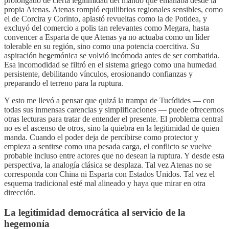
prolongado de cierta legitimidad del mando que emanaba desde la
propia Atenas. Atenas rompió equilibrios regionales sensibles, como
el de Corcira y Corinto, aplastó revueltas como la de Potidea, y
excluyó del comercio a polis tan relevantes como Megara, hasta
convencer a Esparta de que Atenas ya no actuaba como un líder
tolerable en su región, sino como una potencia coercitiva. Su
aspiración hegemónica se volvió incómoda antes de ser combatida.
Esa incomodidad se filtró en el sistema griego como una humedad
persistente, debilitando vínculos, erosionando confianzas y
preparando el terreno para la ruptura.
Y esto me llevó a pensar que quizá la trampa de Tucídides — con
todas sus inmensas carencias y simplificaciones — puede ofrecernos
otras lecturas para tratar de entender el presente. El problema central
no es el ascenso de otros, sino la quiebra en la legitimidad de quien
manda. Cuando el poder deja de percibirse como protector y
empieza a sentirse como una pesada carga, el conflicto se vuelve
probable incluso entre actores que no desean la ruptura. Y desde esta
perspectiva, la analogía clásica se desplaza. Tal vez Atenas no se
corresponda con China ni Esparta con Estados Unidos. Tal vez el
esquema tradicional esté mal alineado y haya que mirar en otra
dirección.
La legitimidad democrática al servicio de la
hegemonía