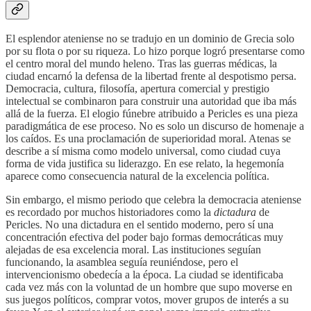
El esplendor ateniense no se tradujo en un dominio de Grecia solo
por su flota o por su riqueza. Lo hizo porque logró presentarse como
el centro moral del mundo heleno. Tras las guerras médicas, la
ciudad encarnó la defensa de la libertad frente al despotismo persa.
Democracia, cultura, filosofía, apertura comercial y prestigio
intelectual se combinaron para construir una autoridad que iba más
allá de la fuerza. El elogio fúnebre atribuido a Pericles es una pieza
paradigmática de ese proceso. No es solo un discurso de homenaje a
los caídos. Es una proclamación de superioridad moral. Atenas se
describe a sí misma como modelo universal, como ciudad cuya
forma de vida justifica su liderazgo. En ese relato, la hegemonía
aparece como consecuencia natural de la excelencia política.
Sin embargo, el mismo periodo que celebra la democracia ateniense
es recordado por muchos historiadores como la
dictadura
de
Pericles. No una dictadura en el sentido moderno, pero sí una
concentración efectiva del poder bajo formas democráticas muy
alejadas de esa excelencia moral. Las instituciones seguían
funcionando, la asamblea seguía reuniéndose, pero el
intervencionismo obedecía a la época. La ciudad se identificaba
cada vez más con la voluntad de un hombre que supo moverse en
sus juegos políticos, comprar votos, mover grupos de interés a su