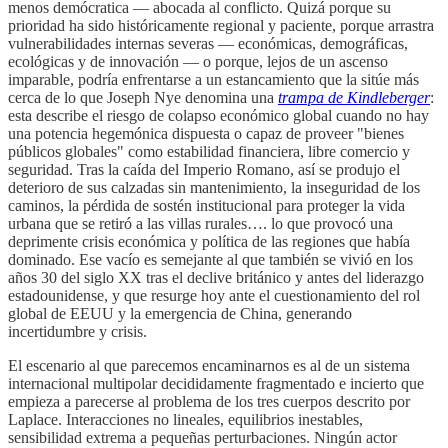
menos demócratica — abocada al conflicto. Quizá porque su
prioridad ha sido históricamente regional y paciente, porque arrastra
vulnerabilidades internas severas — económicas, demográficas,
ecológicas y de innovación — o porque, lejos de un ascenso
imparable, podría enfrentarse a un estancamiento que la sitúe más
cerca de lo que Joseph Nye denomina una
trampa de Kindleberger
:
esta describe el riesgo de colapso económico global cuando no hay
una potencia hegemónica dispuesta o capaz de proveer "bienes
públicos globales" como estabilidad financiera, libre comercio y
seguridad. Tras la caída del Imperio Romano, así se produjo el
deterioro de sus calzadas sin mantenimiento, la inseguridad de los
caminos, la pérdida de sostén institucional para proteger la vida
urbana que se retiró a las villas rurales…. lo que provocó una
deprimente crisis económica y política de las regiones que había
dominado. Ese vacío es semejante al que también se vivió en los
años 30 del siglo XX tras el declive británico y antes del liderazgo
estadounidense, y que resurge hoy ante el cuestionamiento del rol
global de EEUU y la emergencia de China, generando
incertidumbre y crisis.
El escenario al que parecemos encaminarnos es al de un sistema
internacional multipolar decididamente fragmentado e incierto que
empieza a parecerse al problema de los tres cuerpos descrito por
Laplace. Interacciones no lineales, equilibrios inestables,
sensibilidad extrema a pequeñas perturbaciones. Ningún actor