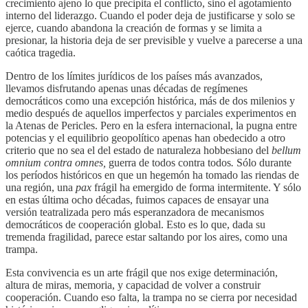
crecimiento ajeno lo que precipita el conflicto, sino el agotamiento
interno del liderazgo. Cuando el poder deja de justificarse y solo se
ejerce, cuando abandona la creación de formas y se limita a
presionar, la historia deja de ser previsible y vuelve a parecerse a una
caótica tragedia.
Dentro de los límites jurídicos de los países más avanzados,
llevamos disfrutando apenas unas décadas de regímenes
democráticos como una excepción histórica, más de dos milenios y
medio después de aquellos imperfectos y parciales experimentos en
la Atenas de Pericles. Pero en la esfera internacional, la pugna entre
potencias y el equilibrio geopolítico apenas han obedecido a otro
criterio que no sea el del estado de naturaleza hobbesiano del
bellum
omnium contra omnes,
guerra de todos contra todos
.
Sólo durante
los períodos históricos en que un hegemón ha tomado las riendas de
una región, una
pax
frágil ha emergido de forma intermitente. Y sólo
en estas última ocho décadas, fuimos capaces de ensayar una
versión teatralizada pero más esperanzadora de mecanismos
democráticos de cooperación global. Esto es lo que, dada su
tremenda fragilidad, parece estar saltando por los aires, como una
trampa.
Esta convivencia es un arte frágil que nos exige determinación,
altura de miras, memoria, y capacidad de volver a construir
cooperación. Cuando eso falta, la trampa no se cierra por necesidad