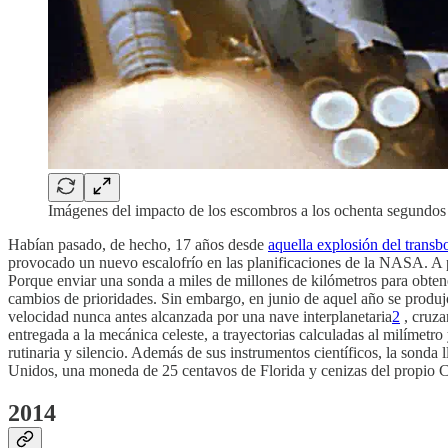
Imágenes del impacto de los escombros a los ochenta segundo
Habían pasado, de hecho, 17 años desde
aquella explosión del trans
provocado un nuevo escalofrío en las planificaciones de la NASA. A p
Porque enviar una sonda a miles de millones de kilómetros para obtener
cambios de prioridades. Sin embargo, en junio de aquel año se produjo 
velocidad nunca antes alcanzada por una nave interplanetaria
2
, cruza
entregada a la mecánica celeste, a trayectorias calculadas al milímetro
rutinaria y silencio. Además de sus instrumentos científicos, la sond
Unidos,​ una moneda de 25 centavos de Florida y cenizas del propi
2014