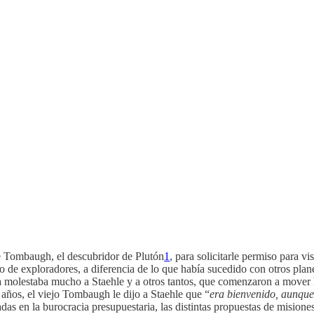
e Tombaugh, el descubridor de Plutón
1
, para solicitarle permiso para vi
o de exploradores, a diferencia de lo que había sucedido con otros pl
 molestaba mucho a Staehle y a otros tantos, que comenzaron a mover l
años, el viejo Tombaugh le dijo a Staehle que “
era bienvenido, aunque 
das en la burocracia presupuestaria, las distintas propuestas de misio