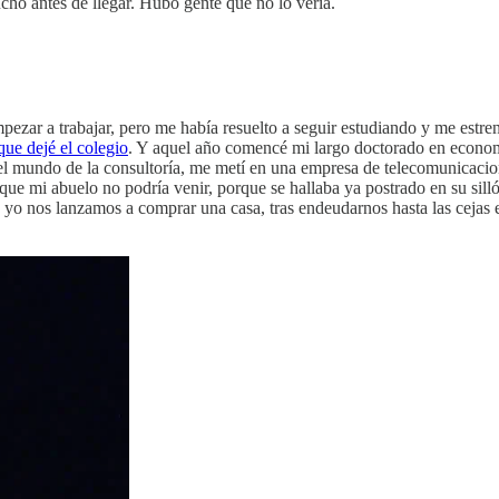
o antes de llegar. Hubo gente que no lo vería.
ezar a trabajar, pero me había resuelto a seguir estudiando y me estre
ue dejé el colegio
. Y aquel año comencé mi largo doctorado en economí
el mundo de la consultoría, me metí en una empresa de telecomunicacion
ue mi abuelo no podría venir, porque se hallaba ya postrado en su sill
y yo nos lanzamos a comprar una casa, tras endeudarnos hasta las cejas 