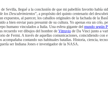
 de Sevilla, llegué a la conclusión de que mi pabellón favorito había sido
de los Descubrimientos
”, a propósito del quinto centenario del descubr
ban expuestos, al parecer, los caballos originales de la fachada de la Ba
tenido a bien enviar para presumir de su cultura. Yo apenas era un crío, 
cuerpo humano vinculados a Italia. Una esfera gigante del
mundo según P
las recuerdo ver dibujos del hombre de
Vitruvio
de Da Vinci junto a var
ratorio de Fermi. A través de aquellas comunicaciones, coincidiendo con
os acompañaba contando sus habituales batallas. Historia, ciencia, tecno
 quería ser Indiana Jones e investigador de la NASA.