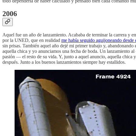
todo dependería de haber calculado y pensado bien cada comando much
2006
Aquel fue un año de lanzamiento. Acababa de terminar la carrera y emp
por la UNED, que en realidad
me había seguido aguijoneando desde q
sin prisas. También aquel año dejé mi primer trabajo y, abandonando 
aquella chica y yo anunciamos una fecha de boda. Un lanzamiento al q
pasión — el resto de su vida. Y, junto a aquel anuncio, aquella chica 
después. Junto a los buenos lanzamientos siempre hay estallidos.