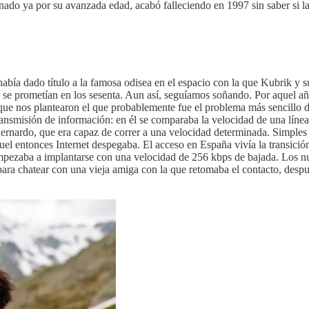
nado ya por su avanzada edad, acabó falleciendo en 1997 sin saber si la 
bía dado título a la famosa odisea en el espacio con la que Kubrik y su
se prometían en los sesenta. Aun así, seguíamos soñando. Por aquel año
 que nos plantearon el que probablemente fue el problema más sencillo 
ansmisión de información: en él se comparaba la velocidad de una línea
Bernardo, que era capaz de correr a una velocidad determinada. Simple
el entonces Internet despegaba. El acceso en España vivía la transici
empezaba a implantarse con una velocidad de 256 kbps de bajada. Los n
 para chatear con una vieja amiga con la que retomaba el contacto, desp